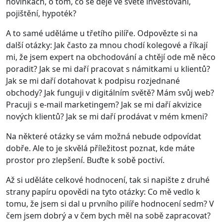
novinkách, o tom, co se děje ve světě investování,
pojištění, hypoték?
A to samé uděláme u třetího pilíře. Odpovězte si na
další otázky: Jak často za mnou chodí kolegové a říkají
mi, že jsem expert na obchodování a chtějí ode mě něco
poradit? Jak se mi daří pracovat s námitkami u klientů?
Jak se mi daří dotahovat k podpisu rozjednané
obchody? Jak funguji v digitálním světě? Mám svůj web?
Pracuji s e-mail marketingem? Jak se mi daří akvizice
nových klientů? Jak se mi daří prodávat v mém kmeni?
Na některé otázky se vám možná nebude odpovídat
dobře. Ale to je skvělá příležitost poznat, kde máte
prostor pro zlepšení. Buďte k sobě poctiví.
Až si uděláte celkové hodnocení, tak si napište z druhé
strany papíru opovědi na tyto otázky: Co mě vedlo k
tomu, že jsem si dal u prvního pilíře hodnocení sedm? V
čem jsem dobrý a v čem bych měl na sobě zapracovat?