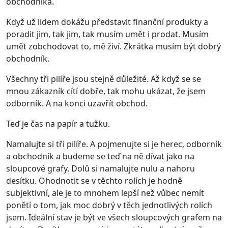
obchodníka.
Když už lidem dokážu představit finanční produkty a
poradit jim, tak jim, tak musím umět i prodat. Musím
umět zobchodovat to, mě živí. Zkrátka musím být dobrý
obchodník.
Všechny tři pilíře jsou stejně důležité. Až když se se
mnou zákazník cítí dobře, tak mohu ukázat, že jsem
odborník. A na konci uzavřít obchod.
Teď je čas na papír a tužku.
Namalujte si tři pilíře. A pojmenujte si je herec, odborník
a obchodník a budeme se teď na ně dívat jako na
sloupcové grafy. Dolů si namalujte nulu a nahoru
desítku. Ohodnotit se v těchto rolích je hodně
subjektivní, ale je to mnohem lepší než vůbec nemít
ponětí o tom, jak moc dobrý v těch jednotlivých rolích
jsem. Ideální stav je být ve všech sloupcových grafem na