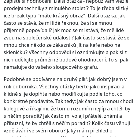
Zapište si hodnocení. Další otázka - nepoužívám vlezlé
prodejní techniky z minulého století? To je třeba slizký
ice break typu "máte krásný obraz". Další otázka: Jak
často se stává, že mi lidé řeknou, že si se mnou
příjemně popovídali? Jak moc se mi stává, že mě lidé
zvou na společenské události? Jak často se stává, že se
mnou chce někdo ze zákazníků jít na kafe nebo na
skleničku? Všechny odpovědi si oznámkujte a pak si z
nich udělejte průměrné bodové ohodnocení. To si pak
namalujte do vašeho sloupcového grafu.
Podobně se podíváme na druhý pilíř. Jak dobrý jsem v
roli odborníka. Všechny otázky berte jako inspiraci a
klidně si je doplňte nebo modifikujte podle toho, co
konkrétně prodáváte. Tak tedy: Jak často za mnou chodí
kolegové a říkají mi, že tomu rozumím nejlíp a chtěli by
s něčím poradit? Jak často mi volají přátelé, známí a
příbuzní, že by chtěli s něčím poradit? Kolik času věnuji
vzdělávání ve svém oboru? Jaký mám přehled o