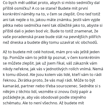
Co bych měl udělat proto, abych si místo sedmičky dal
příště osmičku? A co se stane? Budete mít první
konkrétní náměty na to, v čem se zlepšit. Ono teď totiž
ani tak nejde o to, jakou máte známku. Jestli vám vyjde
pětka nebo sedmička není tak důležité jako to, abyste si
příště dali o jeden bod víc. Bude to totiž znamenat, že
vaše poradenská praxe bude stát na pevnějších pilířích
než dneska a budete díky tomu uzavírat víc obchodů.
Až to budete mít celé hotové, mám pro vás ještě jeden
tip. Pomůže vám to ještě líp poznat, v čem konkrétním
se můžete zlepšit. Jak už jsem říkal, váš zákazník vám
nikdy neřekne, jak vás v jednotlivých rolích vnímá. Nemá
k tomu důvod. Ale jsou kolem vás lidé, kteří vám to rádi
řeknou. Zkrátka proto, že vás mají rádi. Může to být
kamarád, partner nebo třeba sourozenec. Sedněte si s
někým z těchto lidí, vezměte si znovu čistý papír a
požádejte je, aby vás obodovali podle stejného
schématu. Ale to není všechno. Až budete mít