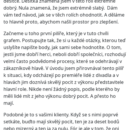
desítce. Desítka znamená jsem v této roli extrémně
dobrý. Nula znamená, že jsem extrémně slabý. Dám
vám teď návod, jak se v těch rolích ohodnotit. A děláme
to hlavně proto, abychom našli prostor pro zlepšení.
Začneme u toho první pilíře, který je v tuto chvíli
grafem. Postupujte tak, že si u každé otázky, kterou teď
uslyšíte napište body, jak sami sebe hodnotíte. O tom,
jestli jsme dobří herci, neboli dobří společníci, rozhodují
velmi často podvědomé procesy, které se odehrávají v
zákazníkově hlavě. V úvodu jsem přirovnával tento pilíř
k situaci, kdy odcházejí po premiéře lidé z divadla a v
hlavách jim doznívá skvělý pocit z výkonu představitele
hlavní role. Nikde není žádný popis, podle kterého by
měli lidé mít z jeho výkonu dobrý pocit. A přesto ho
mají.
Podobné je to s vašimi klienty. Když se s nimi poprvé
setkáte, buďto mají skvělý pocit, ten je za deset bodů
nebo mizerný a ten ja za nulu. Fór je ale v tom, že oni