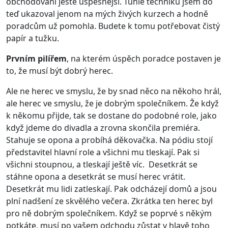
obchodování ještě úspěšnější. Tuhle techniku jsem do
teď ukazoval jenom na mých živých kurzech a hodně
poradcům už pomohla. Budete k tomu potřebovat čistý
papír a tužku.
Prvním pilířem
, na kterém úspěch poradce postaven je
to, že musí být dobrý herec.
Ale ne herec ve smyslu, že by snad něco na někoho hrál,
ale herec ve smyslu, že je dobrým společníkem. Že když
k někomu přijde, tak se dostane do podobné role, jako
když jdeme do divadla a zrovna skončila premiéra.
Stahuje se opona a probíhá děkovačka. Na pódiu stojí
představitel hlavní role a všichni mu tleskají. Pak si
všichni stoupnou, a tleskají ještě víc. Desetkrát se
stáhne opona a desetkrát se musí herec vrátit.
Desetkrát mu lidi zatleskají. Pak odcházejí domů a jsou
plní nadšení ze skvělého večera. Zkrátka ten herec byl
pro ně dobrým společníkem. Když se poprvé s někým
potkáte, musí po vašem odchodu zůstat v hlavě toho