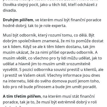
člověka stejný pocit, jako u těch lidí, kteří odcházeli z
divadla.
Druhým pilířem
, ve kterém musí být finanční poradce
hodně dobrý, tak to je role experta.
Musí být odborník, který rozumí tomu, co dělá. Být
dobrým společníkem znamená, že mi to pomůže dostat
se k lidem. Když se ale k těm lidem dostanu, tak jim
musím ukázat, že za nimi přišel opravdu odborník. A
musím vědět, co všechno pro ty lidi můžu udělat, jak to
udělat a hlavně jim to musím umět srozumitelně
vysvětlit. S pozicí odborníka souvisí prestiž u klientů, ale
i prestiž ve Vašem okolí. Všechny informace jsou dnes
na internetu, lidé do svého domova pustí jenom toho,
kdo pro ně bude přínosem a bude jim umět poradit.
A tím třetím pilířem
, na kterém musí stát finanční
poradce, tak je to, že musí být extrémně dobrý v roli